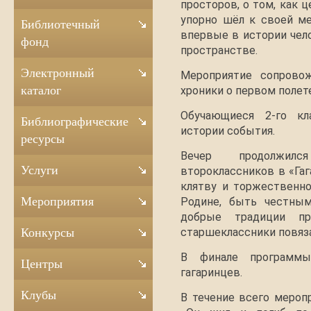
просторов, о том, как 
упорно шёл к своей ме
Библиотечный
впервые в истории чел
фонд
пространстве.
Электронный
Мероприятие сопровож
каталог
хроники о первом полет
Обучающиеся 2-го кл
Библиографические
истории события.
ресурсы
Вечер продолжил
Услуги
второклассников в «Гаг
клятву и торжественн
Мероприятия
Родине, быть честным
добрые традиции пр
старшеклассники повяза
Конкурсы
В финале программ
Центры
гагаринцев.
Клубы
В течение всего мероп