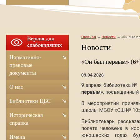
Главная
Новости
«Он был п
Новости
Нормативно-
«Он был первым» (6+
правовые
документы
09.04.2026
9 апреля библиотека №
О нас
первым»
, посвященный 
Библиотеки ЦБС
В мероприятии принял
школы МБОУ «СШ № 10»
Историческая
Библиотекарь рассказа
справка
полета человека в кос
юношеских годах буд
Имена