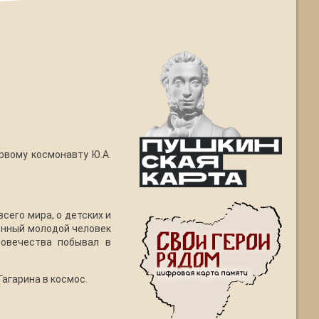
рвому космонавту Ю.А.
сего мира, о детских и
енный молодой человек
ловечества побывал в
агарина в космос.