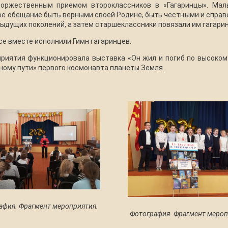
оржественным приемом второклассников в «Гагаринцы». Мал
ое обещание быть верными своей Родине, быть честными и спра
дущих поколений, а затем старшеклассники повязали им гагарин
е вместе исполнили Гимн гагаринцев.
приятия функционировала выставка «Он жил и погиб по высоком
ному пути» первого космонавта планеты Земля.
афия. Фрагмент мероприятия.
Фотография. Фрагмент мероп