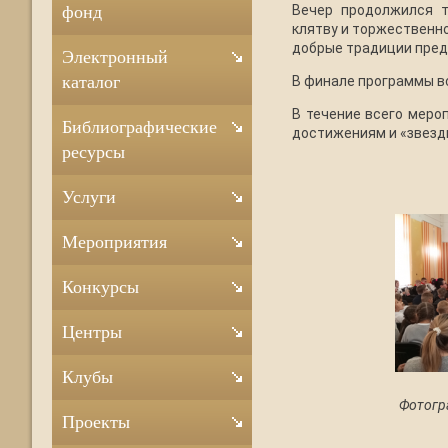
Вечер продолжился т
фонд
клятву и торжественн
добрые традиции преды
Электронный
каталог
В финале программы вс
В течение всего меро
Библиографические
достижениям и «звезд
ресурсы
Услуги
Мероприятия
Конкурсы
Центры
Клубы
Фотогр
Проекты