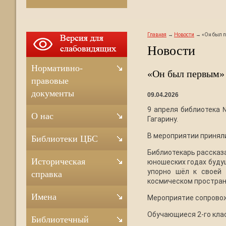
Главная
Новости
«Он был 
Новости
Нормативно-
«Он был первым» 
правовые
документы
09.04.2026
9 апреля библиотека
О нас
Гагарину.
В мероприятии принял
Библиотеки ЦБС
Библиотекарь рассказа
Историческая
юношеских годах буду
упорно шёл к своей 
справка
космическом простран
Имена
Мероприятие сопровож
Обучающиеся 2-го кла
Библиотечный