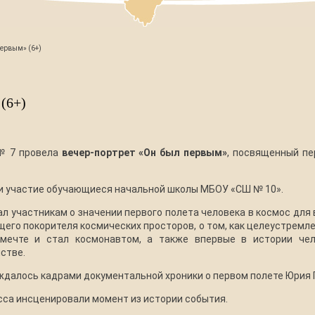
первым» (6+)
(6+)
 № 7 провела
вечер-портрет «Он был первым»
, посвященный пе
и участие обучающиеся начальной школы МБОУ «СШ № 10».
л участникам о значении первого полета человека в космос для в
щего покорителя космических просторов, о том, как целеустремл
мечте и стал космонавтом, а также впервые в истории че
стве.
далось кадрами документальной хроники о первом полете Юрия Г
сса инсценировали момент из истории события.