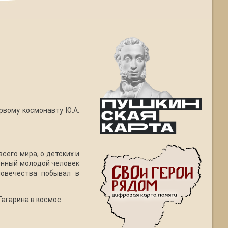
рвому космонавту Ю.А.
сего мира, о детских и
енный молодой человек
ловечества побывал в
агарина в космос.