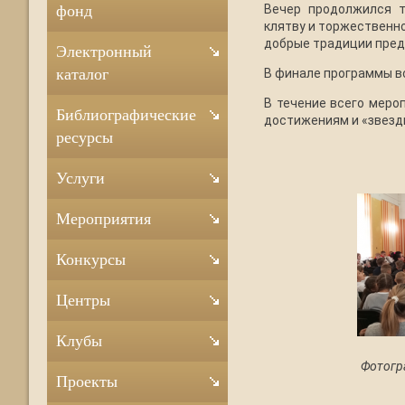
Вечер продолжился т
фонд
клятву и торжественн
добрые традиции преды
Электронный
каталог
В финале программы вс
В течение всего меро
Библиографические
достижениям и «звезд
ресурсы
Услуги
Мероприятия
Конкурсы
Центры
Клубы
Фотогр
Проекты