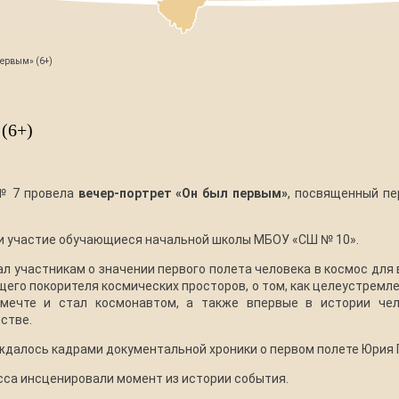
первым» (6+)
(6+)
 № 7 провела
вечер-портрет «Он был первым»
, посвященный пе
и участие обучающиеся начальной школы МБОУ «СШ № 10».
л участникам о значении первого полета человека в космос для в
щего покорителя космических просторов, о том, как целеустремл
мечте и стал космонавтом, а также впервые в истории че
стве.
далось кадрами документальной хроники о первом полете Юрия Г
сса инсценировали момент из истории события.