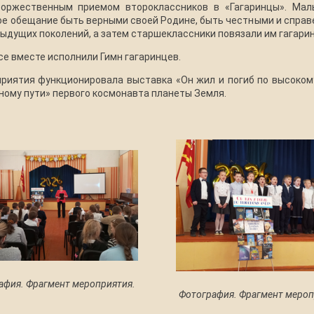
оржественным приемом второклассников в «Гагаринцы». Мал
ое обещание быть верными своей Родине, быть честными и спра
дущих поколений, а затем старшеклассники повязали им гагарин
е вместе исполнили Гимн гагаринцев.
приятия функционировала выставка «Он жил и погиб по высоком
ному пути» первого космонавта планеты Земля.
афия. Фрагмент мероприятия.
Фотография. Фрагмент мероп