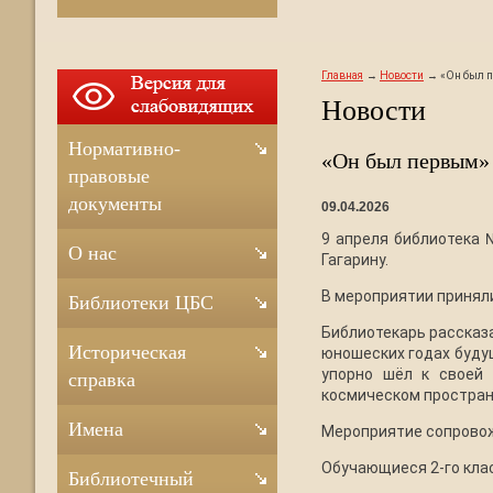
Главная
Новости
«Он был 
Новости
Нормативно-
«Он был первым» 
правовые
документы
09.04.2026
9 апреля библиотека
О нас
Гагарину.
В мероприятии принял
Библиотеки ЦБС
Библиотекарь рассказа
Историческая
юношеских годах буду
упорно шёл к своей 
справка
космическом простран
Имена
Мероприятие сопровож
Обучающиеся 2-го кла
Библиотечный