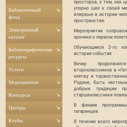
просторов, о том, как 
упорно шёл к своей ме
Библиотечный
впервые в истории чел
фонд
пространстве.
Электронный
Мероприятие сопровож
каталог
хроники о первом полет
Обучающиеся 2-го кл
Библиографические
истории события.
ресурсы
Вечер продолжил
Услуги
второклассников в «Гаг
клятву и торжественн
Мероприятия
Родине, быть честным
добрые традиции пр
старшеклассники повяза
Конкурсы
В финале программ
Центры
гагаринцев.
Клубы
В течение всего мероп