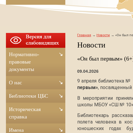
Главная
Новости
«Он был п
Новости
Нормативно-
«Он был первым» (6+
правовые
документы
09.04.2026
9 апреля библиотека №
О нас
первым»
, посвященный 
Библиотеки ЦБС
В мероприятии принял
школы МБОУ «СШ № 10»
Историческая
Библиотекарь рассказа
справка
полета человека в кос
юношеских годах буд
Имена