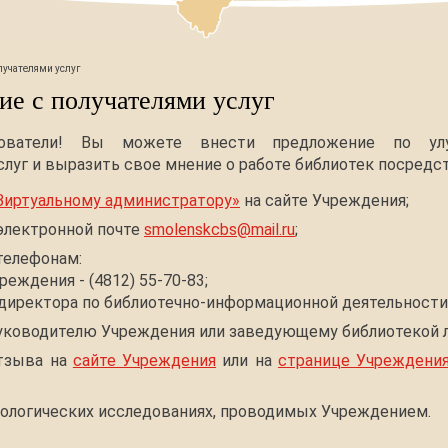
лучателями услуг
ие с получателями услуг
ователи! Вы можете внести предложение по ул
луг и выразить свое мнение о работе библиотек посредс
Виртуальному администратору»
на сайте Учреждения;
электронной почте
smolenskcbs@mail.ru
;
телефонам:
реждения - (4812) 55-70-83;
 директора по библиотечно-информационной деятельности -
уководителю Учреждения или заведующему библиотекой л
тзыва на
сайте Учреждения
или на
странице Учреждения
иологических исследованиях, проводимых Учреждением.