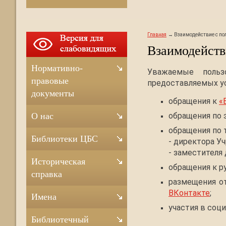
Главная
Взаимодействие с по
Взаимодейств
Нормативно-
Уважаемые польз
правовые
предоставляемых ус
документы
обращения к
«
обращения по 
О нас
обращения по 
Библиотеки ЦБС
- директора Уч
- заместителя
Историческая
обращения к р
справка
размещения о
ВКонтакте
;
Имена
участия в соц
Библиотечный