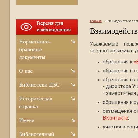
Главная
Взаимодействие с по
Взаимодейств
Нормативно-
Уважаемые польз
правовые
предоставляемых ус
документы
обращения к
«
обращения по 
О нас
обращения по 
Библиотеки ЦБС
- директора Уч
- заместителя
Историческая
обращения к р
справка
размещения о
ВКонтакте
;
Имена
участия в соц
Библиотечный