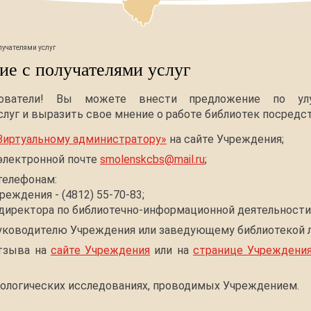
лучателями услуг
ие с получателями услуг
ователи! Вы можете внести предложение по ул
луг и выразить свое мнение о работе библиотек посредс
Виртуальному администратору»
на сайте Учреждения;
электронной почте
smolenskcbs@mail.ru
;
телефонам:
реждения - (4812) 55-70-83;
 директора по библиотечно-информационной деятельности -
уководителю Учреждения или заведующему библиотекой л
тзыва на
сайте Учреждения
или на
странице Учреждения
иологических исследованиях, проводимых Учреждением.