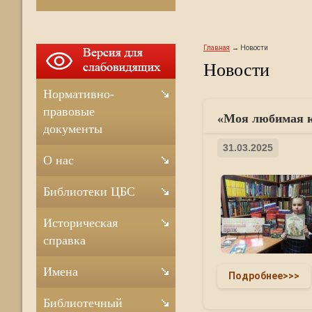
Главная
Новости
Новости
Нормативно-
правовые
«Моя любимая кн
документы
31.03.2025
О нас
Библиотеки ЦБС
Историческая
справка
Имена
Подробнее>>>
Библиотечный