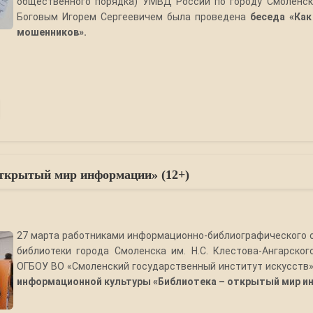
общественного порядка) УМВД России по городу Смоленск
Боговым Игорем Сергеевичем была проведена
беседа «Как
мошенников».
открытый мир информации» (12+)
27 марта работниками информационно-библиографического 
библиотеки города Смоленска им. Н.С. Клестова-Ангарско
ОГБОУ ВО «Смоленский государственный институт искусств
информационной культуры
«Библиотека – открытый мир и