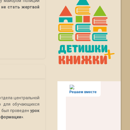
у майором полиции
 не стать жертвой
Решаем вместе
отдела центральной
го для обучающихся
» был проведен
урок
нформации»
.