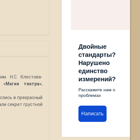
Двойные
стандарты?
Нарушено
единство
м. Н.С. Клестова-
измерений?
п «Магия театра»
,
Расскажите нам о
проблемах
слись в прекрасный
али секрет грустной
Написать