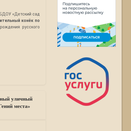
МБДОУ «Детский сад
ительный конёк по
 рождения русского
жный уличный
Гений места»