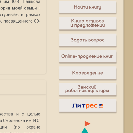
 им. Ю.В. Пашкова
ория моей семьи -
турный», в рамках
, посвященного 80-
чества и с целью
 Смоленска им. Н.С.
лиции (по охране