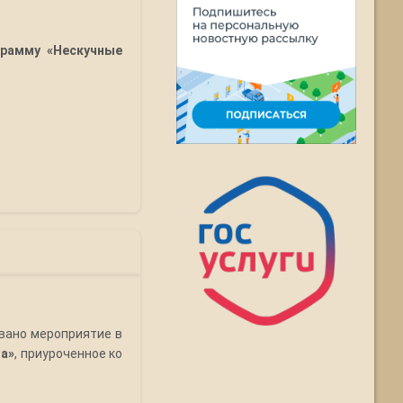
грамму «Нескучные
овано мероприятие в
га»
, приуроченное ко