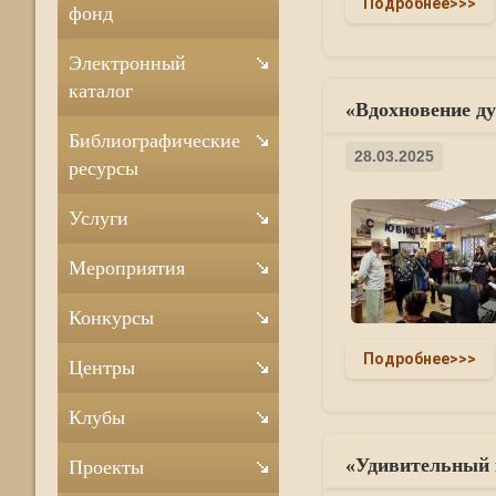
Подробнее>>>
фонд
Электронный
каталог
«Вдохновение ду
Библиографические
28.03.2025
ресурсы
Услуги
Мероприятия
Конкурсы
Подробнее>>>
Центры
Клубы
«Удивительный к
Проекты