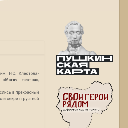
м. Н.С. Клестова-
п «Магия театра»
,
слись в прекрасный
али секрет грустной