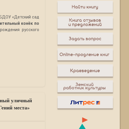
МБДОУ «Детский сад
ительный конёк по
 рождения русского
жный уличный
Гений места»