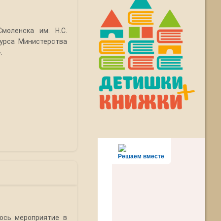
моленска им. Н.С.
курса Министерства
.
Решаем вместе
ось мероприятие в