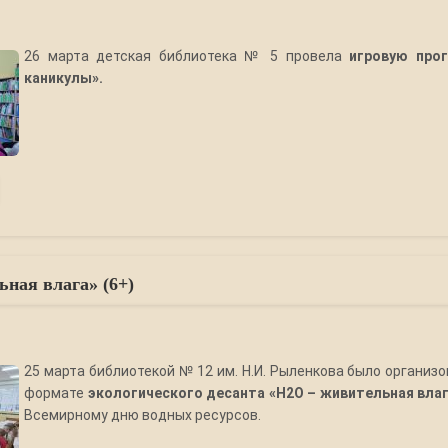
26 марта детская библиотека № 5 провела
игровую про
каникулы».
ная влага» (6+)
25 марта библиотекой № 12 им. Н.И. Рыленкова было организ
формате
экологического десанта «H2O – живительная вла
Всемирному дню водных ресурсов.