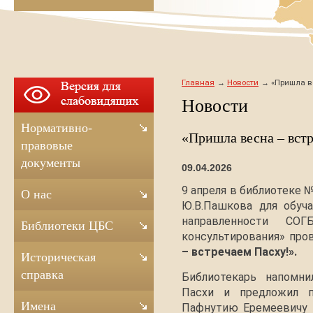
Главная
Новости
«Пришла ве
Новости
Нормативно-
«Пришла весна – встр
правовые
документы
09.04.2026
9 апреля в библиотеке 
О нас
Ю.В.Пашкова для обуч
направленности СО
Библиотеки ЦБС
консультирования» про
– встречаем Пасху!».
Историческая
справка
Библиотекарь напомн
Пасхи и предложил п
Имена
Пафнутию Еремеевичу п