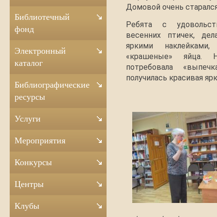
Домовой очень старался,
Библиотечный
Ребята с удовольст
фонд
весенних птичек, дел
яркими наклейками
Электронный
«крашеные» яйца. 
каталог
потребовала «выпеч
получилась красивая яр
Библиографические
ресурсы
Услуги
Мероприятия
Конкурсы
Центры
Клубы