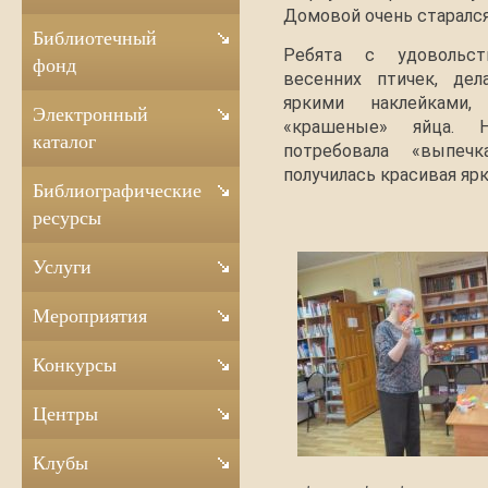
Домовой очень старался,
Библиотечный
Ребята с удовольст
фонд
весенних птичек, дел
яркими наклейками
Электронный
«крашеные» яйца. 
каталог
потребовала «выпеч
получилась красивая яр
Библиографические
ресурсы
Услуги
Мероприятия
Конкурсы
Центры
Клубы