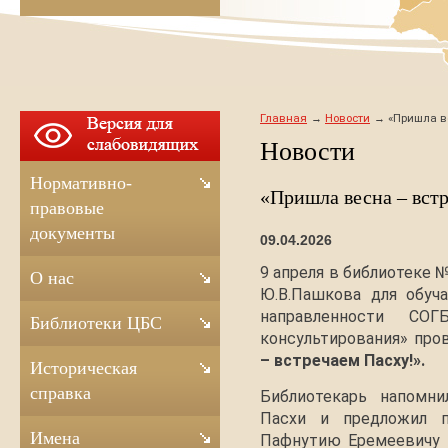
Главная
Новости
«Пришла ве
Новости
Нормативно-
«Пришла весна – встр
правовые
документы
09.04.2026
9 апреля в библиотеке 
О нас
Ю.В.Пашкова для обуч
направленности СО
Библиотеки ЦБС
консультирования» про
– встречаем Пасху!».
Историческая
справка
Библиотекарь напомн
Пасхи и предложил п
Имена
Пафнутию Еремеевичу п