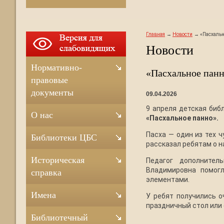
Главная
Новости
«Пасхальн
Новости
Нормативно-
«Пасхальное панн
правовые
документы
09.04.2026
9 апреля детская биб
О нас
«Пасхальное панно».
Пасха — один из тех 
Библиотеки ЦБС
рассказал ребятам о н
Историческая
Педагог дополнител
Владимировна помог
справка
элементами.
Имена
У ребят получились о
праздничный стол или 
Библиотечный