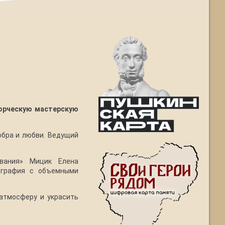
орческую мастерскую
обра и любви. Ведущий
ования» Мицик Елена
ография с объемными
 атмосферу и украсить