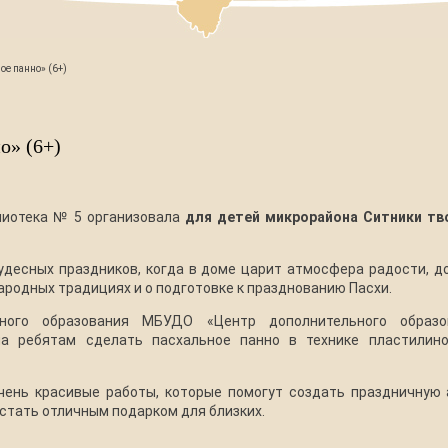
ое панно» (6+)
о» (6+)
лиотека № 5 организовала
для детей микрорайона Ситники тв
чудесных праздников, когда в доме царит атмосфера радости, д
ародных традициях и о подготовке к празднованию Пасхи.
ьного образования МБУДО «Центр дополнительного образ
ла ребятам сделать пасхальное панно в технике пластилин
чень красивые работы, которые помогут создать праздничную
стать отличным подарком для близких.