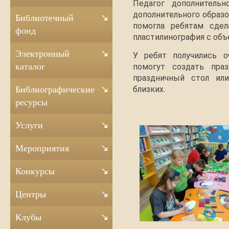
Педагог дополнитель
дополнительного образ
Библиотечный
помогла ребятам сдел
фонд
пластилинография с об
Электронный
У ребят получились о
каталог
помогут создать пра
праздничный стол ил
близких.
Библиографические
ресурсы
Услуги
Мероприятия
Конкурсы
Центры
Клубы