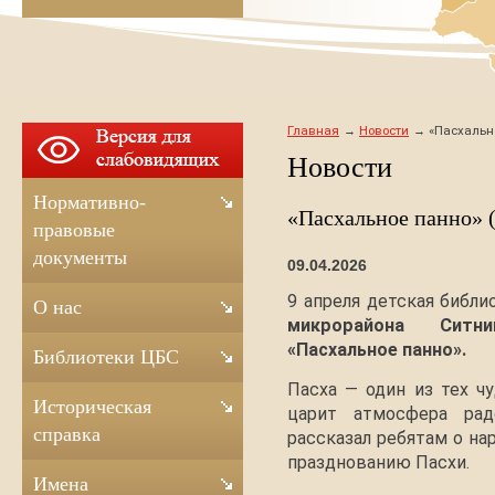
Главная
Новости
«Пасхально
Новости
Нормативно-
«Пасхальное панно» 
правовые
документы
09.04.2026
9 апреля детская библ
О нас
микрорайона Ситн
«Пасхальное панно».
Библиотеки ЦБС
Пасха — один из тех ч
Историческая
царит атмосфера рад
справка
рассказал ребятам о на
празднованию Пасхи.
Имена