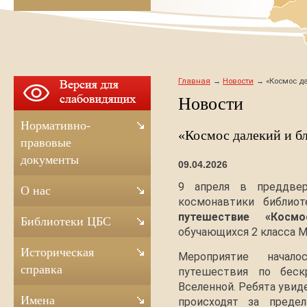
Главная
Новости
«Космос да
Новости
Нормативно-
«Космос далекий и бл
правовые
документы
09.04.2026
9 апреля в преддве
О нас
космонавтики библио
путешествие «Косм
Библиотеки ЦБС
обучающихся 2 класса М
Историческая
Мероприятие начал
справка
путешествия по беск
Вселенной. Ребята увид
Имена
происходят за преде