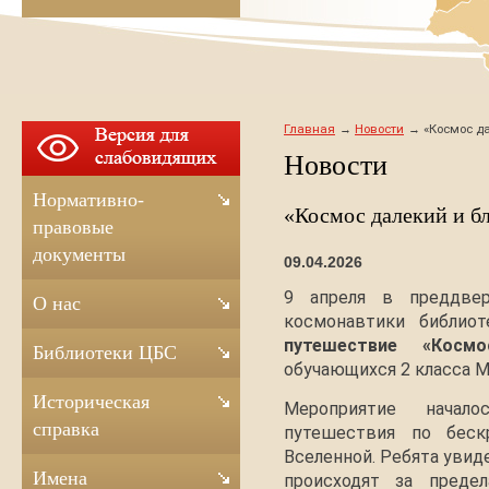
Главная
Новости
«Космос да
Новости
Нормативно-
«Космос далекий и бл
правовые
документы
09.04.2026
9 апреля в преддве
О нас
космонавтики библио
путешествие «Косм
Библиотеки ЦБС
обучающихся 2 класса М
Историческая
Мероприятие начал
справка
путешествия по беск
Вселенной. Ребята увид
Имена
происходят за преде