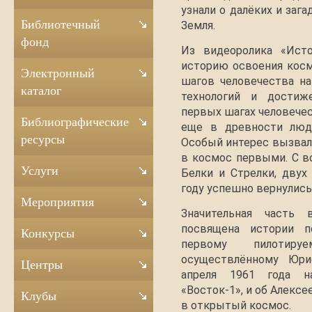
узнали о далёких и заг
Библиотечный
Земля.
фонд
Из видеоролика «Исто
историю освоения косм
Электронный
шагов человечества н
каталог
технологий и достиже
первых шагах человечес
Библиографические
еще в древности люди
ресурсы
Особый интерес вызвал
в космос первыми. С в
Услуги
Белки и Стрелки, двух
году успешно вернулись
Мероприятия
Значительная часть 
посвящена истории п
Конкурсы
первому пилотир
осуществлённому Юри
Центры
апреля 1961 года н
«Восток-1», и об Алекс
Клубы
в открытый космос.