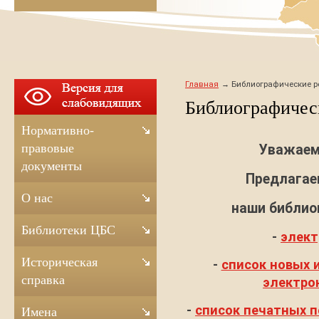
Главная
Библиографические р
Библиографичес
Нормативно-
правовые
Уважаем
документы
Предлагае
О нас
наши библио
Библиотеки ЦБС
-
элект
Историческая
-
список новых 
справка
электро
-
список печатных п
Имена