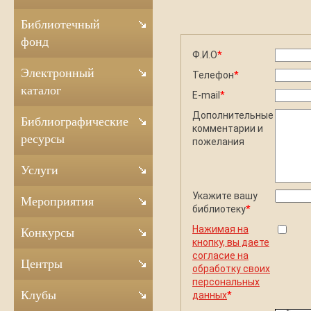
Библиотечный
фонд
Ф.И.О
*
Электронный
Телефон
*
каталог
E-mail
*
Дополнительные
Библиографические
комментарии и
ресурсы
пожелания
Услуги
Укажите вашу
Мероприятия
библиотеку
*
Нажимая на
Конкурсы
кнопку, вы даете
согласие на
Центры
обработку своих
персональных
Клубы
данных
*