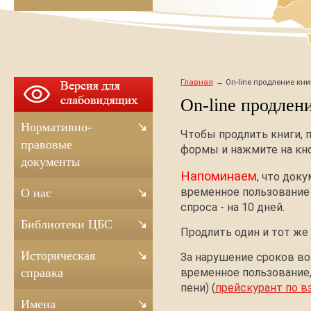
Главная
On-line продление кни
On-line продлен
Нормативно-
Чтобы продлить книги, 
правовые
формы и нажмите на кно
документы
Напоминаем
, что док
временное пользование 
О нас
спроса - на 10 дней.
Библиотеки ЦБС
Продлить один и тот же
Историческая
За нарушение сроков в
временное пользование,
справка
пени) (
прейскурант по в
Имена