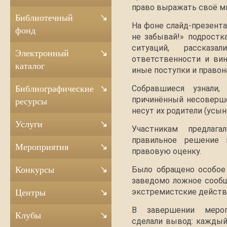
право выражать своё м
Библиотечный
На фоне слайд-презента
фонд
не забывай!» подростк
ситуаций, рассказа
Электронный
ответственности и ви
каталог
иные поступки и правон
Собравшиеся узнали,
Библиографические
причинённый несоверше
ресурсы
несут их родители (усын
Услуги
Участникам предлаг
правильное решение 
Мероприятия
правовую оценку.
Было обращено особое
Конкурсы
заведомо ложное сообщ
экстремистские действи
Центры
В завершении мероп
Клубы
сделали вывод: каждый 