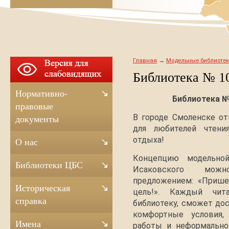
Главная
Модельные библиоте
Библиотека № 1
Нормативно-
Библиотека № 
правовые
В городе Смоленске о
документы
для любителей чтения
отдыха!
О нас
Концепцию модельн
Библиотеки ЦБС
Исаковского можн
предложением: «Прише
Историческая
цель!». Каждый чит
справка
библиотеку, сможет дос
комфортные условия,
Имена
работы и неформально