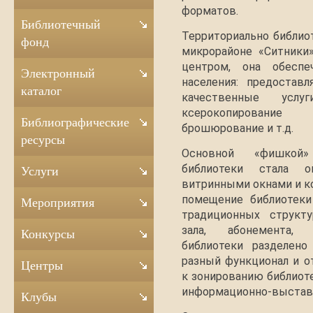
форматов.
Библиотечный
Территориально библиот
фонд
микрорайоне «Ситники
центром, она обеспе
Электронный
населения: предостав
каталог
качественные услу
ксерокопирование 
Библиографические
брошюрование и т.д.
ресурсы
Основной «фишкой»
библиотеки стала 
Услуги
витринными окнами и ко
помещение библиотек
Мероприятия
традиционных структу
зала, абонемента, 
Конкурсы
библиотеки разделено
разный функционал и 
Центры
к зонированию библиоте
информационно-выстав
Клубы