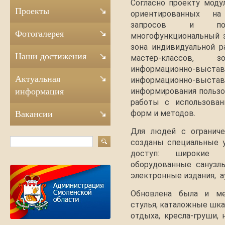
Согласно проекту модул
Проекты
ориентированных на
запросов и потр
Фотогалерея
многофункциональный з
зона индивидуальной ра
Наши достижения
мастер-классов, 
информационно-вы
Актуальная
информационно-выстав
информирования пользо
информация
работы с использован
форм и методов.
Вакансии
Для людей с огранич
созданы специальные 
доступ: широкие д
оборудованные санузл
электронные издания, а
Обновлена была и ме
стулья, каталожные шка
отдыха, кресла-груши,