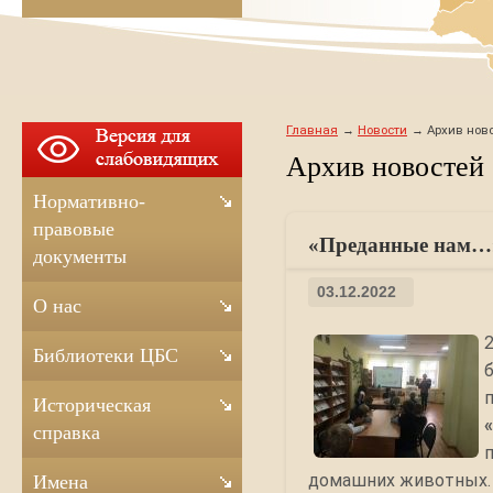
Главная
Новости
Архив ново
Архив новостей
Нормативно-
правовые
«Преданные нам…»
документы
03.12.2022
О нас
Библиотеки ЦБС
Историческая
справка
домашних животных.
Имена