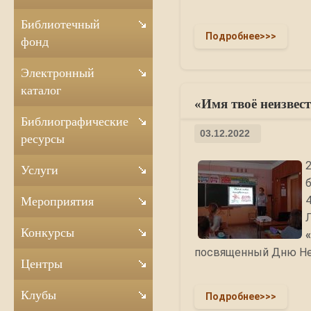
Библиотечный
Подробнее>>>
фонд
Электронный
каталог
«Имя твоё неизвес
Библиографические
03.12.2022
ресурсы
Услуги
Мероприятия
Конкурсы
посвященный Дню Неи
Центры
Клубы
Подробнее>>>