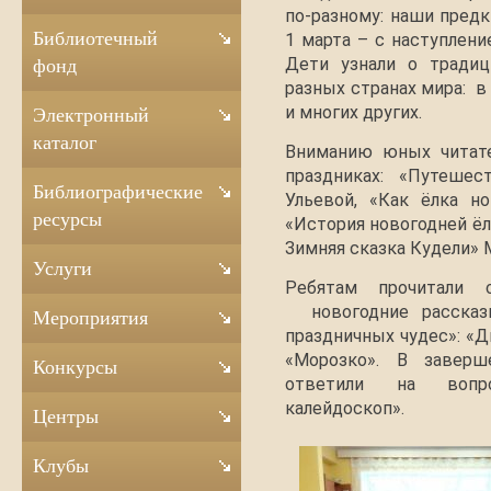
по-разному: наши предк
Библиотечный
1 марта – с наступлени
Дети узнали о традиц
фонд
разных странах мира: в
и многих других.
Электронный
каталог
Вниманию юных читате
праздниках: «Путешес
Библиографические
Ульевой, «Как ёлка но
ресурсы
«История новогодней ёлк
Зимняя сказка Кудели» 
Услуги
Ребятам прочитали
новогодние рассказы
Мероприятия
праздничных чудес»: «Д
«Морозко». В заверш
Конкурсы
ответили на вопр
калейдоскоп».
Центры
Клубы