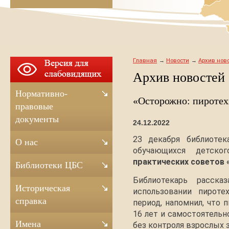
Главная
Новости
Архив ново
Архив новостей
Нормативно-
«Осторожно: пиротех
правовые
документы
24.12.2022
23 декабря библиоте
О нас
обучающихся детск
практических советов 
Библиотеки ЦБС
Библиотекарь расска
Историческая
использовании пироте
справка
период, напомнил, что 
16 лет и самостоятельн
Имена
без контроля взрослых 