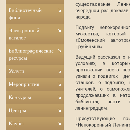
существование. Лен
Библиотечный
очередной раз доказав
народа.
фонд
Подвигу непокоренн
Электронный
мужества, который
каталог
«Смоленский автотра
Трубицына».
Библиографические
Ведущий рассказал о н
ресурсы
условиях, в которы
протяжении всего пе
Услуги
узнали о подвигах де
станков, о подвигах,
Мероприятия
учителей, о самопоже
продолжавших в нетоп
Конкурсы
библиотек, нести 
ленинградцам.
Центры
Присутствующие пр
Клубы
«Непокоренный Ленингр