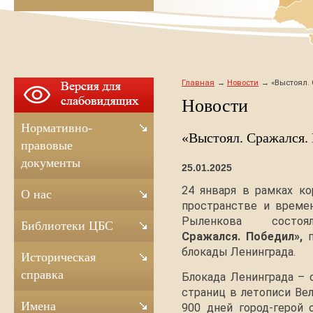
Главная
Новости
«Выстоял. 
Новости
Нормативно-
«Выстоял. Сражался.
правовые
документы
25.01.2025
24 января в рамках к
О нас
пространстве и време
Рыленкова состо
Библиотеки ЦБС
Сражался. Победил»,
блокады Ленинграда.
Историческая
справка
Блокада Ленинграда – о
страниц в летописи Ве
Имена
900 дней город-герой 