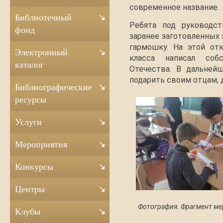
современное название.
Библиотечный
Ребята под руководст
фонд
заранее заготовленных
гармошку. На этой от
Электронный
класса написал соб
каталог
Отечества. В дальней
подарить своим отцам, 
Библиографические
ресурсы
Услуги
Мероприятия
Конкурсы
Центры
Фотография. Фрагмент ме
Клубы