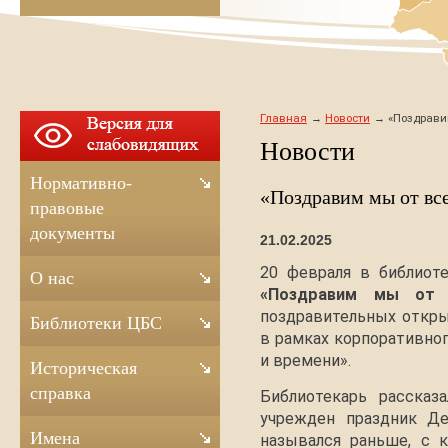
Главная
Новости
«Поздравим
Новости
Нормативно-
«Поздравим мы от все
правовые
документы
21.02.2025
20 февраля в библио
О нас
«Поздравим мы от 
поздравительных откры
Библиотеки ЦБС
в рамках корпоративног
и времени».
Историческая
справка
Библиотекарь рассказ
учрежден праздник Де
Имена
назывался раньше, с к