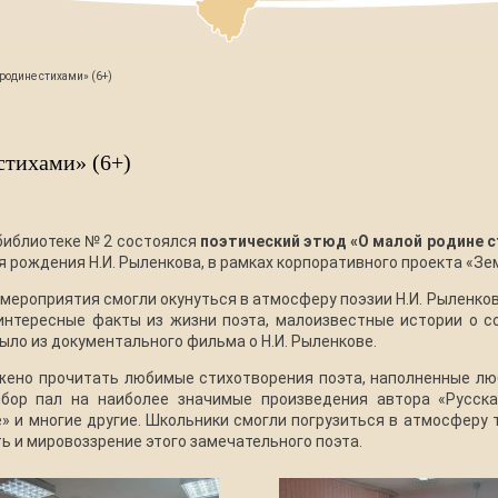
родине стихами» (6+)
стихами» (6+)
 библиотеке № 2 состоялся
поэтический этюд «О малой родине 
я рождения Н.И. Рыленкова, в рамках корпоративного проекта «Зе
 мероприятия смогли окунуться в атмосферу поэзии Н.И. Рыленков
интересные факты из жизни поэта, малоизвестные истории о с
ло из документального фильма о Н.И. Рыленкове.
ено прочитать любимые стихотворения поэта, наполненные лю
бор пал на наиболее значимые произведения автора «Русска
» и многие другие. Школьники смогли погрузиться в атмосферу 
ь и мировоззрение этого замечательного поэта.