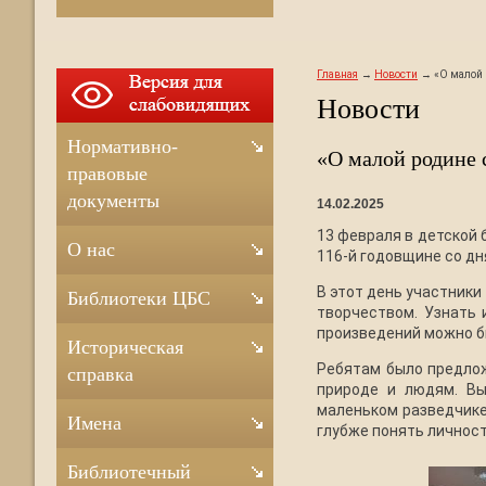
Главная
Новости
«О малой 
Новости
Нормативно-
«О малой родине 
правовые
документы
14.02.2025
13 февраля в детской
О нас
116-й годовщине со дн
В этот день участники
Библиотеки ЦБС
творчеством. Узнать 
произведений можно бы
Историческая
Ребятам было предлож
справка
природе и людям. Вы
маленьком разведчике
Имена
глубже понять личност
Библиотечный