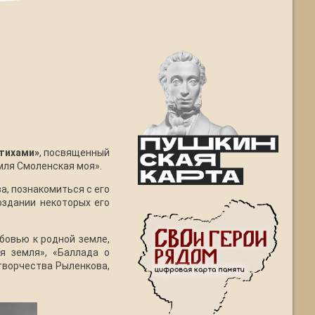
стихами»
, посвященный
мля Смоленская моя».
а, познакомиться с его
оздании некоторых его
бовью к родной земле,
я земля», «Баллада о
творчества Рыленкова,