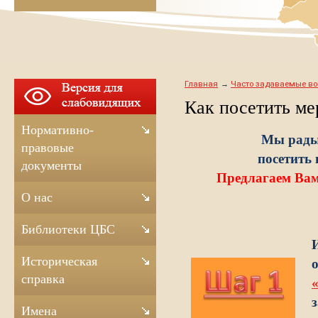
Главная
Часто задаваемые в
Как посетить ме
Нормативно-
Мы рады
правовые
посетить
документы
Предлагаем Ва
О нас
Библиотеки ЦБС
Историческая
справка
Имена